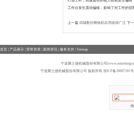
行加工时，高速旋转的铣刀容易发生偏移
工作台发生震动偏移，影响了对工件的切
上一篇
四轴数控雕铣机应用面很广泛
下
首页
|
产品展示
|
荣誉资质
|
新闻资讯
|
服务支持
|
Sitemap
宁波聚士捷机械股份有限公司(www.minshengcn
宁波聚士捷机械股份有限公司 版权所有
浙ICP备20007281号
推