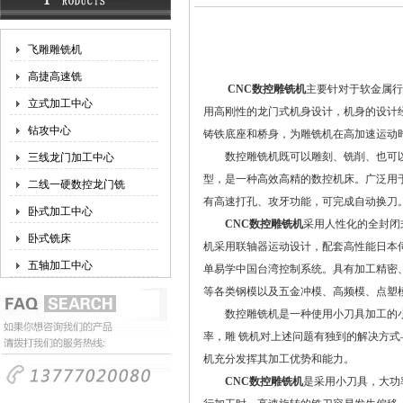
飞雕雕铣机
高捷高速铣
CNC数控雕铣机
主要针对于软金属行
立式加工中心
用高刚性的龙门式机身设计，机身的设计
钻攻中心
铸铁底座和桥身，为雕铣机在高加速运动
数控雕铣机既可以雕刻、铣削、也可以高
三线龙门加工中心
型，是一种高效高精的数控机床。广泛用
二线一硬数控龙门铣
有高速打孔、攻牙功能，可完成自动换刀
卧式加工中心
CNC数控雕铣机
采用人性化的全封闭
卧式铣床
机采用联轴器运动设计，配套高性能日本
五轴加工中心
单易学中国台湾控制系统。具有加工精密
等各类钢模以及五金冲模、高频模、点塑
数控雕铣机是一种使用小刀具加工的小
率，雕 铣机对上述问题有独到的解决方
机充分发挥其加工优势和能力。
CNC数控雕铣机
是采用小刀具，大功