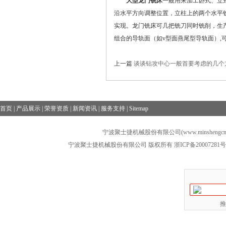
大型龙门铣床
一般用来加工卧式、立
沿水平方向调整位置，立柱上的两个水平
实现。龙门铣床可几把铣刀同时铣削，生
组合的导轨面（如v型面燕尾型导轨面）
上一篇
谈谈钻攻中心一般首要考虑的几个
首页
|
产品展示
|
荣誉资质
|
新闻资讯
|
服务支持
|
Sitemap
宁波聚士捷机械股份有限公司(www.minshengcn
宁波聚士捷机械股份有限公司 版权所有
浙ICP备20007281号
推