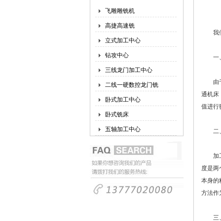
飞雕雕铣机
高捷高速铣
我们在
立式加工中心
钻攻中心
一、
三线龙门加工中心
由于加
二线一硬数控龙门铣
通机床
卧式加工中心
值进行
卧式铣床
五轴加工中心
二、
加工精
度是两
本身的
方法作
三、