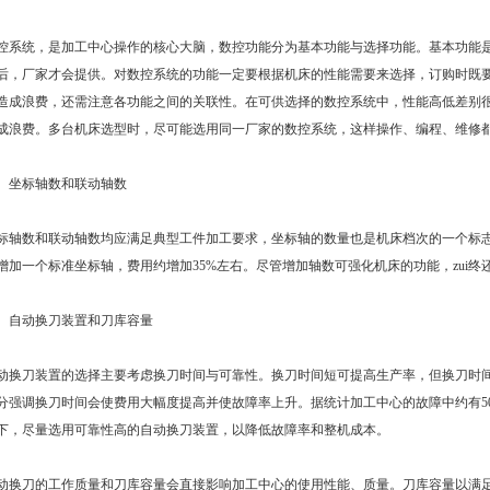
统，是加工中心操作的核心大脑，数控功能分为基本功能与选择功能。基本功能是
后，厂家才会提供。对数控系统的功能一定要根据机床的性能需要来选择，订购时既
造成浪费，还需注意各功能之间的关联性。在可供选择的数控系统中，性能高低差别
成浪费。多台机床选型时，尽可能选用同一厂家的数控系统，这样操作、编程、维修
坐标轴数和联动轴数
数和联动轴数均应满足典型工件加工要求，坐标轴的数量也是机床档次的一个标志
增加一个标准坐标轴，费用约增加35%左右。尽管增加轴数可强化机床的功能，zui
自动换刀装置和刀库容量
刀装置的选择主要考虑换刀时间与可靠性。换刀时间短可提高生产率，但换刀时间
分强调换刀时间会使费用大幅度提高并使故障率上升。据统计加工中心的故障中约有5
下，尽量选用可靠性高的自动换刀装置，以降低故障率和整机成本。
刀的工作质量和刀库容量会直接影响加工中心的使用性能、质量。刀库容量以满足