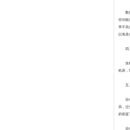
数控系
些功能
率不高
以免造
四、
坐标轴
机床，
五、
自动换
高，过
的前提
自动换