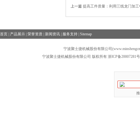
上一篇
提高工件质量：利用三线龙门加工
首页
|
产品展示
|
荣誉资质
|
新闻资讯
|
服务支持
|
Sitemap
宁波聚士捷机械股份有限公司(www.minshengcn
宁波聚士捷机械股份有限公司 版权所有
浙ICP备20007281号
推