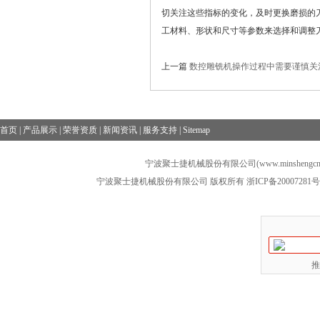
切关注这些指标的变化，及时更换磨损的
工材料、形状和尺寸等参数来选择和调整
上一篇
数控雕铣机操作过程中需要谨慎关
首页
|
产品展示
|
荣誉资质
|
新闻资讯
|
服务支持
|
Sitemap
宁波聚士捷机械股份有限公司(www.minshengcn
宁波聚士捷机械股份有限公司 版权所有
浙ICP备20007281号
推