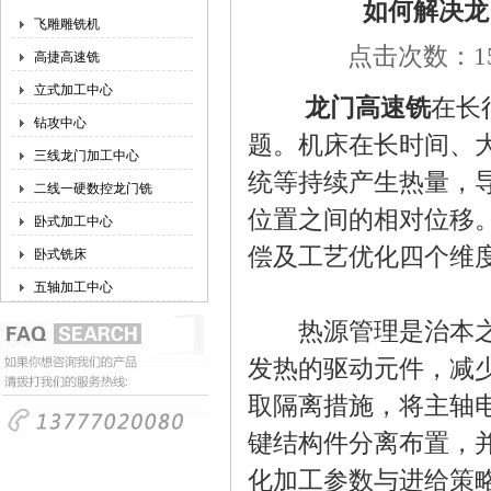
如何解决龙
飞雕雕铣机
点击次数：157
高捷高速铣
立式加工中心
龙门高速铣
在长
钻攻中心
题。机床在长时间、
三线龙门加工中心
统等持续产生热量，
二线一硬数控龙门铣
位置之间的相对位移
卧式加工中心
偿及工艺优化四个维
卧式铣床
五轴加工中心
热源管理是治本之策
发热的驱动元件，减
取隔离措施，将主轴
键结构件分离布置，
化加工参数与进给策