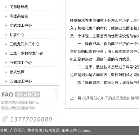
飞雕雕铣机
高捷高速铣
雕刻技术在中国拥有十分悠久的历史，经
立式加工中心
入了机械化生产的时代，雕刻业也面临着
钻攻中心
又一个体现，主要是因为使用该设备能够
一、降低成本。作为商品经济的一个组
三线龙门加工中心
本的影响因素有很多，用人成本就是其中
二线一硬数控龙门铣
机正是解决这一眉睫问题的有力武器。
卧式加工中心
二、提率。数控技术是经过了科学论证
卧式铣床
也正是因为这方面原因，数控雕刻机才能
五轴加工中心
除了降低成本、提率之外，该设备的使
上一篇
模具雕刻机加工的成品质量如何得
首页
|
产品展示
|
荣誉资质
|
新闻资讯
|
服务支持
|
Sitemap