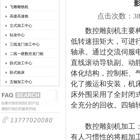
飞雕雕铣机
点击次数：387
高捷高速铣
立式加工中心
数控雕刻机主要构件
钻攻中心
低转速扭矩大，可进
三线龙门加工中心
轴承。通过交流伺服
二线一硬数控龙门铣
直线滚动导轨副、动
卧式加工中心
体化结构，控制柜、
卧式铣床
五轴加工中心
化了搬运和安装，机
床外围采用了全封闭
全充分的回收。四轴
数控雕刻机加工：粗
有人习惯性的将粗加工