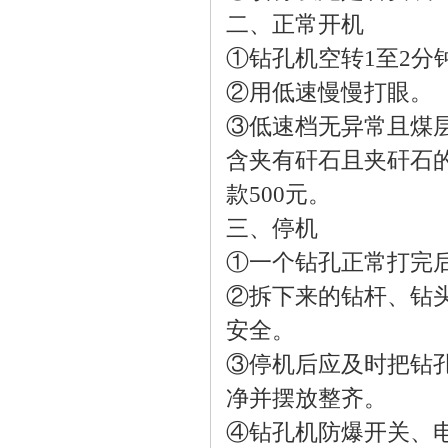
二、正常开机
①钻孔机空转1至2分
②用低速慢慢打眼。
③低速档无异常且煤
含夹有矸石且夹矸石
款500元。
三、停机
①一个钻孔正常打完
②拆下来的钻杆、钻
安全。
③停机后应及时把钻
净并摆放整齐。
④钻孔机防爆开关、