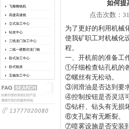
如何提
飞雕雕铣机
点击次数：318
高捷高速铣
立式加工中心
为了更好的利用机械
钻攻中心
使我矿职工对机械化
三线龙门加工中心
程。
二线一硬数控龙门铣
一、开机前的准备工
卧式加工中心
①仔细检查钻孔机的
卧式铣床
五轴加工中心
②螺丝有无松动。
③润滑油是否达到要
④控制按钮是否灵活
⑤钻杆、钻头有无损
⑥支孔架有无断裂。
⑦喷雾设施是否安装