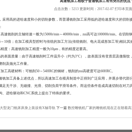
高速铣加工相较于普通铣加工有何突出的优点
点击次数：5213 更新时间：2017-02-07
打印本页面
，采用高的进给速度和小的切削参数，而普通铣削加工采用低的进给速度和大的切削
：
高速铣削的主轴转速一般为15000r/min～40000r/min，zui高可达100000r/min。
5～10倍；在加工模具型腔时与传统的加工方法(传统铣削、电火花成形加工等)相比其
高精度：高速铣削加工精度一般为10μm，有的精度还要高。
高的表面质量：由于高速铣削时工件温升小（约为3°C），故表面没有变质层及微裂纹，
磨削及抛光工作量。
加工高硬材料：可铣削50～54HRC的钢材，铣削的zui高硬度可达60HRC。
速铣加工具备上述优点，所以高速加工在模具制造中正得到广泛应用，并逐步替代部分
满足无干涉、无碰撞、光滑、切削负荷平滑等条件。而这些条件造成高速切削在对刀
构、进给驱动和CNC系统上提出了特殊的要求。
大型龙门铣床床身上装设有X轴导轨
下一篇
数控雕铣机厂家的雕铣机现在正在朝着高