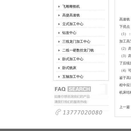
飞雕雕铣机
高捷高速铣
高速铣
立式加工中心
下优点
钻攻中心
（1）：
加工高
三线龙门加工中心
（2）
二线一硬数控龙门铣
（3）
卧式加工中心
了后续
卧式铣床
（4）可
五轴加工中心
鉴于高
程中应
机床结
上一篇