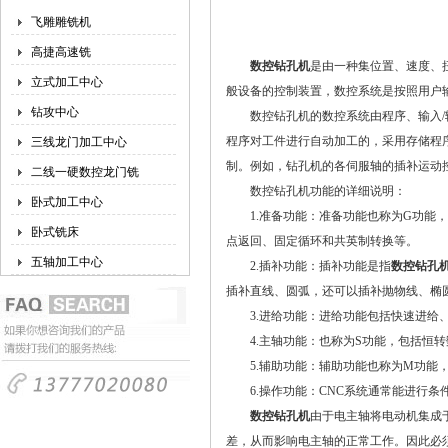
飞雕雕铣机
高捷高速铣
数控钻孔机
是由一种集位置、速度、
立式加工中心
般设备的控制装置，数控系统是按照用户
钻攻中心
数控钻孔机的数控系统由程序、输入/输
程序对工件进行自动加工的，采用存储程
三线龙门加工中心
制。例如，钻孔机的各伺服轴的插补运动
二线一硬数控龙门铣
数控钻孔机功能的详细说明：
卧式加工中心
1.准备功能：准备功能也称为G功能，
卧式铣床
点返回、固定循环和共英制转换等。
五轴加工中心
2.插补功能：插补功能是指
数控钻孔
插补直线、圆弧，还可以插补抛物线、椭
3.进给功能：进给功能包括快速进给、
4.主轴功能：也称为S功能，包括恒转
5.辅助功能：辅助功能也称为M功能，
6.操作功能：CNC系统通常能进行条
数控钻孔机
由于电主轴将电动机集成
差，从而影响电主轴的正常工作。因此必