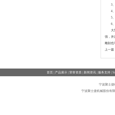
3、夹
4、要
5、刀
6、大
大型数
强，并
雕刻也
上一篇
首页
|
产品展示
|
荣誉资质
|
新闻资讯
|
服务支持
|
S
宁波聚士捷机械
宁波聚士捷机械股份有限