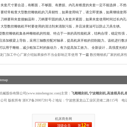
套尺寸要合适，有断面，不够圆、有磨损、内孔有锥度的夹套一定不能选择，不然
经常检查大型数控雕铣机的刀具韧性，如果使用钝了，请立即更换，如果继续使用
柄要和夹套接触温和，刀柄要牢固的插入夹套并紧固，如果夹套使用时间过长内孔
型数控雕铣机平时要使用的清洁剂来清除污垢，并且涂黄油可以防止刀具生锈。
控雕铣机集各种雕铣机的性能、特点于一体的高性能机床，结构合理，稳定性强，
且添加横梁上导轨，采用三轴数控配对轴承，提高机床开粗的切削能力。该机进行数
可以用于雕铣，减少粗加工时的振动力，有力提高加工效力。 全新设计，高强度光机
龙门加工中心厂家介绍如果操作不当会影响正常使用
下一篇
数控雕铣机厂家的机床
itemap
股份有限公司(www.minshengcnc.com)主营：
飞雕雕刻机
,
宁波雕刻机
,
高速模具机
,
公司 版权所有
浙ICP备20007281号-2
地址：宁波慈溪龙山工业区灵绪二路115号 电话：1
机床商务网
12
顶级会员
第
年