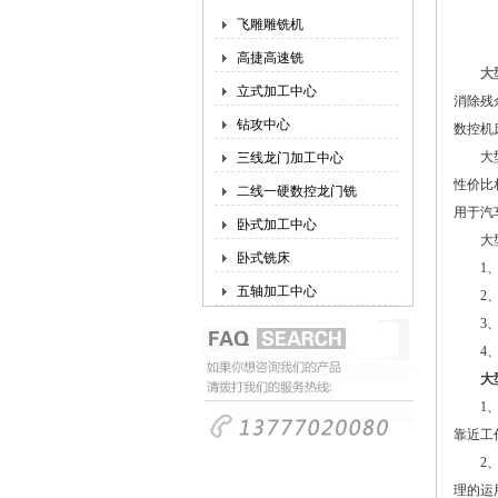
飞雕雕铣机
高捷高速铣
大
立式加工中心
消除残
钻攻中心
数控机
大型数
三线龙门加工中心
性价比
二线一硬数控龙门铣
用于汽
卧式加工中心
大型
卧式铣床
1、机
五轴加工中心
2、箱
3、新
4、控
大
1、在
靠近工
2、切
理的运