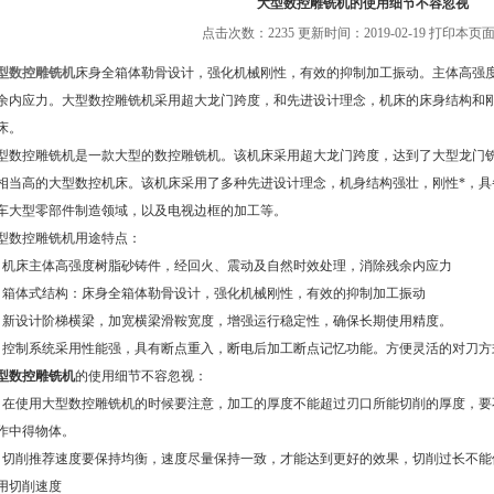
大型数控雕铣机的使用细节不容忽视
点击次数：2235 更新时间：2019-02-19
打印本页面
型数控雕铣机
床身全箱体勒骨设计，强化机械刚性，有效的抑制加工振动。主体高强
余内应力。大型数控雕铣机采用超大龙门跨度，和先进设计理念，机床的床身结构和
床。
控雕铣机是一款大型的数控雕铣机。该机床采用超大龙门跨度，达到了大型龙门铣
相当高的大型数控机床。该机床采用了多种先进设计理念，机身结构强壮，刚性*，
车大型零部件制造领域，以及电视边框的加工等。
数控雕铣机用途特点：
床主体高强度树脂砂铸件，经回火、震动及自然时效处理，消除残余内应力
体式结构：床身全箱体勒骨设计，强化机械刚性，有效的抑制加工振动
设计阶梯横梁，加宽横梁滑鞍宽度，增强运行稳定性，确保长期使用精度。
制系统采用性能强，具有断点重入，断电后加工断点记忆功能。方便灵活的对刀方
型数控雕铣机
的使用细节不容忽视：
使用大型数控雕铣机的时候要注意，加工的厚度不能超过刃口所能切削的厚度，要
作中得物体。
削推荐速度要保持均衡，速度尽量保持一致，才能达到更好的效果，切削过长不能
用切削速度