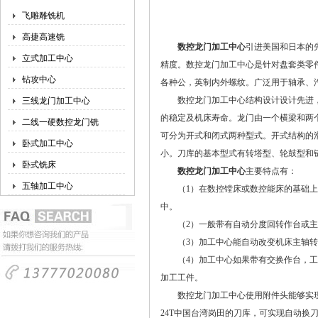
飞雕雕铣机
高捷高速铣
数控龙门加工中心
引进美国和日本的
立式加工中心
精度。数控龙门加工中心是针对盘套类零
钻攻中心
各种公，英制内外螺纹。广泛用于轴承、
数控龙门加工中心结构设计设计先进，
三线龙门加工中心
的稳定及机床寿命。龙门由一个横梁和两
二线一硬数控龙门铣
可分为开式和闭式两种型式。开式结构的
卧式加工中心
小。刀库的基本型式有转塔型、轮鼓型和
卧式铣床
数控龙门加工中心
主要特点有：
五轴加工中心
（1）在数控镗床或数控能床的基础上增
中。
（2）一般带有自动分度回转作台或主轴
（3）加工中心能自动改变机床主轴转
（4）加工中心如果带有交换作台，工件
加工工件。
数控龙门加工中心使用附件头能够实现
24T中国台湾岗田的刀库，可实现自动换