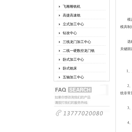
飞雕雕铣机
高捷高速铣
模具雕
立式加工中心
模具制
钻攻中心
选购模
三线龙门加工中心
关键因
二线一硬数控龙门铣
卧式加工中心
卧式铣床
1、加
五轴加工中心
2、控
统非常
3、刀
4、主