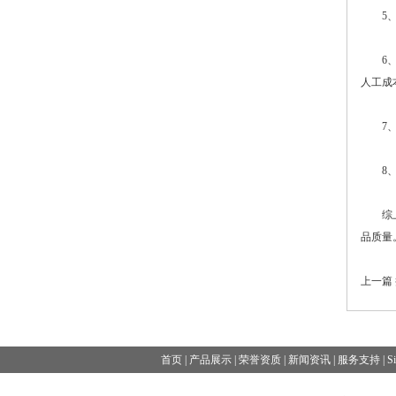
5、结
6、自
人工成
7、维
8、价
综上所
品质量
上一篇
首页
|
产品展示
|
荣誉资质
|
新闻资讯
|
服务支持
|
S