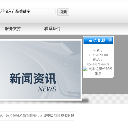
服务支持
联系我们
手机：
13777020080
电话：
0574-87176469
讯
- 数控雕铣机做到哪些，才能更吸引消费者眼球