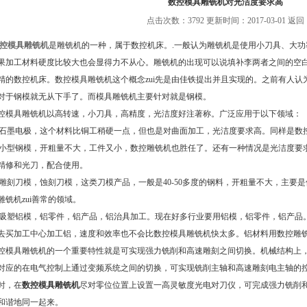
数控模具雕铣机对光洁度要求高
点击次数：3792 更新时间：2017-03-01
返回
控模具雕铣机
是雕铣机的一种，属于数控机床。.一般认为雕铣机是使用小刀具、大
果加工材料硬度比较大也会显得力不从心。雕铣机的出现可以说填补李两者之间的空
精的数控机床。数控模具雕铣机这个概念zui先是由佳铁提出并且实现的。之前有人
对于钢模就无从下手了。而模具雕铣机主要针对就是钢模。
具雕铣机以高转速，小刀具，高精度，光洁度好注著称。广泛应用于以下领域：
石墨电极，这个材料比铜工稍硬一点，但也是对曲面加工，光洁度要求高。同样是数
小型钢模，开粗量不大，工件又小，数控雕铣机也胜任了。还有一种情况是光洁度要
精修和光刀，配合使用。
雕刻刀模，蚀刻刀模，这类刀模产品，一般是40-50多度的钢料，开粗量不大，主要
雕铣机zui善常的领域。
吸塑铝模，铝零件，铝产品，铝治具加工。现在好多行业要用铝模，铝零件，铝产品
去买加工中心加工铝，速度和效率也不会比数控模具雕铣机快太多。铝材料用数控雕
具雕铣机的一个重要特性就是可实现强力铣削和高速雕刻之间切换。机械结构上，
对应的在电气控制上通过变频系统之间的切换，可实现铣削主轴和高速雕刻电主轴的
时，在
数控模具雕铣机
尽对零位位置上设置一高灵敏度光电对刀仪，可完成强力铣削
和谐地同一起来。