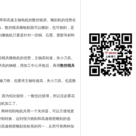
功率和高速主轴电机的数控铣床。雕刻机的优势在
白。数控模具雕铣机既可以雕刻，也可铣削，是
认为雕铣机只要是针对一些铜、石墨、塑胶等材料
控模具雕铣机的优势，主轴高转速，夹小刀具。
求高的钢模，用加工中心开粗后，再用
数控模具
是修刀锋，也要求主轴转速高，夹小刀具。也是数
。因为铝比较软，一般也比较簿，所以没必要花
铣机加工了。
两种切削电机共用一个夹持器，可以方便地更
控制转换，达到强力铣削和高速精密雕刻的选
和高速精密雕刻坐标系的同一，从而可将两种加