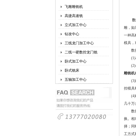
飞雕雕铣机
高捷高速铣
数
立式加工中心
雕，如
钻攻中心
一种高
模具，
三线龙门加工中心
数控模
二线一硬数控龙门铣
(1)
卧式加工中心
(2)
卧式铣床
雕铣机
五轴加工中心
(3)
控模具
(4)
几十万
数控模
换。相
择；同
工方式