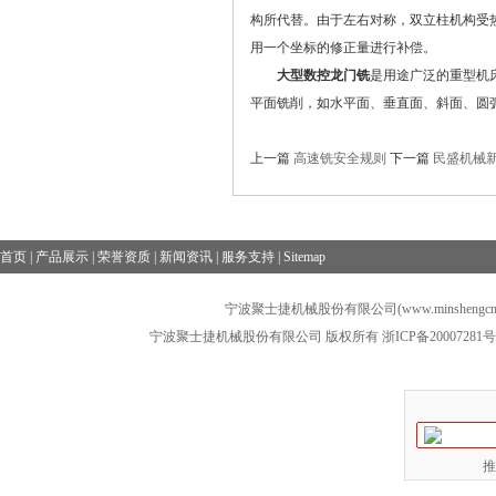
构所代替。由于左右对称，双立柱机构受
用一个坐标的修正量进行补偿。
大型数控龙门铣
是用途广泛的重型机
平面铣削，如水平面、垂直面、斜面、圆
上一篇
高速铣安全规则
下一篇
民盛机械
首页
|
产品展示
|
荣誉资质
|
新闻资讯
|
服务支持
|
Sitemap
宁波聚士捷机械股份有限公司(www.minshengcn
宁波聚士捷机械股份有限公司 版权所有
浙ICP备20007281号
推