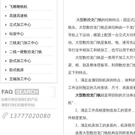
飞雕雕铣机
高捷高速铣
大型数控龙门铣
的结构特点：固定式
立式加工中心
铣头。大型数控龙门铣总体结构由一个龙
钻攻中心
导轨上下运动，横梁上配置一台立式大功
动。大型数控龙门铣是集机、电、液等先
三线龙门加工中心
等行业半精加工和精加工，也可以用于粗
二线一硬数控龙门铣
大型数控龙门铣是一类用于加工大尺寸
卧式加工中心
梁、框、肋及整体壁板等。利用数控龙门
卧式铣床
足下列特点。
五轴加工中心
1、满足金属切削机床的特点， 材料的
工件达到预定的几何形状、尺寸、表面质
大型数控龙门铣
就是用切削的方法将金
机”．
2、满足工件高精度制造加工的需求，机
件精度更加。
3、满足机床加工的多面向，机床既可
改善大型数控龙门铣机构在同样发热条