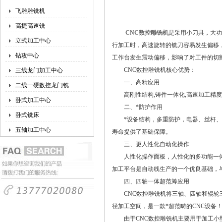
飞雕雕铣机
高捷高速铣
CNC数控雕铣机
是采用小刀具，大功
立式加工中心
行加工时，高速旋转的铣刀容易发生偏移
钻攻中心
工作台发生震动偏移，影响了对工件的切
CNC数控雕铣机核心优势：
三线龙门加工中心
一、高精应用
二线一硬数控龙门铣
高刚性结构,铸件一体化,高速加工精度
卧式加工中心
二、*防护作用
卧式铣床
*设备结构，多重防护，电器、丝杆、导
五轴加工中心
寿命提供了基础保障。
三、更人性化自动化操作
人性化操作面板，人性化的多功能一体
加工平台是自动线生产的一个优良基础，
四、四轴一体超范筹应用
CNC数控雕铣机将三轴、四轴和辊轮三
径加工空间，是一款*超范畴的CNC设备
由于CNC数控雕铣机主要用于加工小型