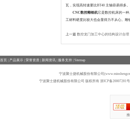
瓦，实现高转速要比BT40 主轴容易得
CNC数控雕铣机
它是数控机床的一种
工材料硬度比较大也会显得力不从心。雕
上一篇
数控龙门加工中心的结构设计合理
首页
|
产品展示
|
荣誉资质
|
新闻资讯
|
服务支持
|
Sitemap
宁波聚士捷机械股份有限公司(www.minshengcn
宁波聚士捷机械股份有限公司 版权所有
浙ICP备20007281号
推