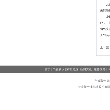
龙门加
来调整
龙
轻，并
角铣头
天钛合
上一篇
首页
|
产品展示
|
荣誉资质
|
新闻资讯
|
服务支持
|
S
宁波聚士捷机械
宁波聚士捷机械股份有限