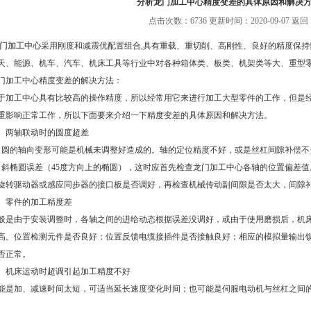
分析龙门加工中心精度变差的具体原因和解决
点击次数：6736 更新时间：2020-09-07
返回
门加工中心
采用刚度和减震优配置组合,具有重载、重切削、高刚性、良好的精度保持
天、能源、机车、汽车、机床工具等行业中对各种箱体类、板类、机架类等大、重型
加工中心精度变差的解决方法：
工中心具有比较高的操作精度，所以经常用它来进行加工大型零件的工作，但是经
重影响正常工作，所以下面要来介绍一下精度变差的具体原因和解决方法。
两轴联动时的圆度超差
的轴向变形可能是机械未调整好造成的。轴的定位精度不好，或是丝杠间隙补偿不
椭圆误差（45度方向上的椭圆），这时应首先检查龙门加工中心各轴的位置偏差值
旋转驱动器或感应同步器的接口板是否调好，再检查机械传动副间隙是否太大，间隙
零件的加工精度差
由于安装调整时，各轴之间的进给动态根据误差没调好，或由于使用磨损后，机床
高。位置检测元件是否良好；位置反馈电缆接插件是否接触良好；相应的模拟量输出
否正常。
机床运动时超调引起加工精度不好
加、减速时间太短，可适当延长速度变化时间；也可能是伺服电动机与丝杠之间的