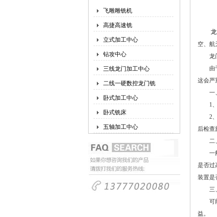
飞雕雕铣机
高捷高速铣
龙
立式加工中心
空、航
钻攻中心
龙门
由于加
三线龙门加工中心
这会严
二线一硬数控龙门铣
一、
卧式加工中心
1、圆
卧式铣床
2、斜
五轴加工中心
后检查
二、
一般是
是否过
装置是
三、
可能是
益。