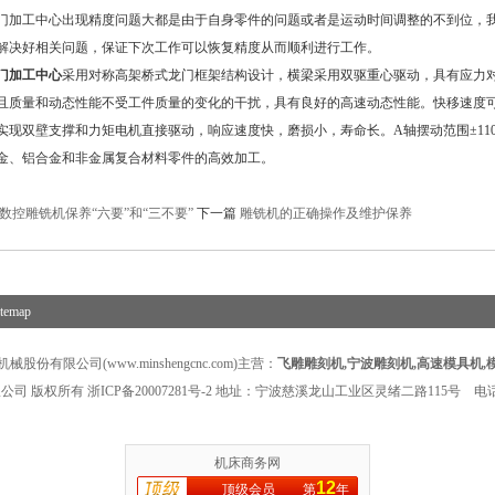
工中心出现精度问题大都是由于自身零件的问题或者是运动时间调整的不到位，我
解决好相关问题，保证下次工作可以恢复精度从而顺利进行工作。
门加工中心
采用对称高架桥式龙门框架结构设计，横梁采用双驱重心驱动，具有应力
且质量和动态性能不受工件质量的变化的干扰，具有良好的高速动态性能。快移速度可达2
实现双壁支撑和力矩电机直接驱动，响应速度快，磨损小，寿命长。A轴摆动范围±110°
金、铝合金和非金属复合材料零件的高效加工。
数控雕铣机保养“六要”和“三不要”
下一篇
雕铣机的正确操作及维护保养
itemap
股份有限公司(www.minshengcnc.com)主营：
飞雕雕刻机
,
宁波雕刻机
,
高速模具机
,
公司 版权所有
浙ICP备20007281号-2
地址：宁波慈溪龙山工业区灵绪二路115号 电话：1
机床商务网
12
顶级会员
第
年