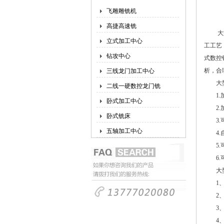
飞雕雕铣机
高捷高速铣
大型数
立式加工中心
工工艺
钻攻中心
式数控
析，合
三线龙门加工中心
大型数
二线一硬数控龙门铣
1.加
卧式加工中心
2.加
卧式铣床
3.可
五轴加工中心
4.自
5.可
6.可
大型
1、工
2、工
3、工
4、铣