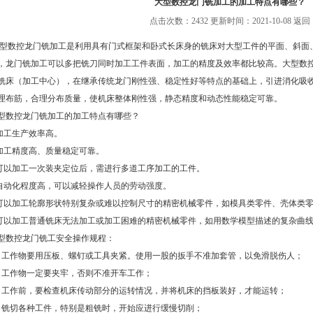
大型数控龙门铣加工的加工特点有哪些？
点击次数：2432 更新时间：2021-10-08
返回
控龙门铣加工是利用具有门式框架和卧式长床身的铣床对大型工件的平面、斜面、
，龙门铣加工可以多把铣刀同时加工工件表面，加工的精度及效率都比较高。大型数
铣床（加工中心），在继承传统龙门刚性强、稳定性好等特点的基础上，引进消化吸
理布筋，合理分布质量，使机床整体刚性强，静态精度和动态性能稳定可靠。
控龙门铣加工的加工特点有哪些？
工生产效率高。
工精度高、质量稳定可靠。
以加工一次装夹定位后，需进行多道工序加工的工件。
动化程度高，可以减轻操作人员的劳动强度。
以加工轮廓形状特别复杂或难以控制尺寸的精密机械零件，如模具类零件、壳体类
以加工普通铣床无法加工或加工困难的精密机械零件，如用数学模型描述的复杂曲线
数控龙门铣工安全操作规程：
作物要用压板、螺钉或工具夹紧。使用一股的扳手不准加套管，以免滑脱伤人；
作物一定要夹牢，否则不准开车工作；
作前，要检查机床传动部分的运转情况，并将机床的挡板装好，才能运转；
切各种工件，特别是粗铣时，开始应进行缓慢切削；