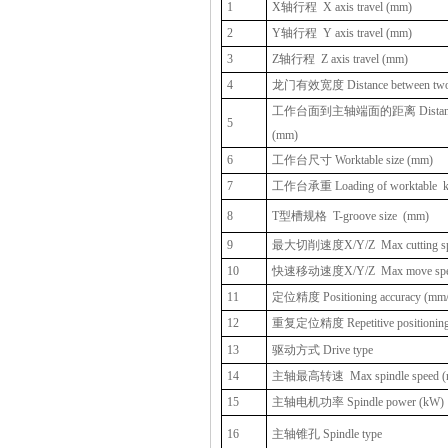
1
X轴行程
X axis travel (mm)
2
Y轴行程
Y axis travel (mm)
3
Z轴行程
Z axis travel (mm)
4
龙门有效宽度 Distance between two 
工作台面到主轴端面的距离 Distance from 
5
(mm)
6
工作台尺寸 Worktable size (mm)
7
工作台承重 Loading of worktable
8
T型槽规格
T-groove size
(mm)
9
最大切削速度X/Y/Z
Max cutting s
10
快速移动速度X/Y/Z
Max move spe
11
定位精度 Positioning accuracy (mm
12
重复定位精度 Repetitive positioning 
13
驱动方式 Drive type
14
主轴最高转速
Max spindle speed 
15
主轴电机功率 Spindle power (kW)
16
主轴锥孔 Spindle type