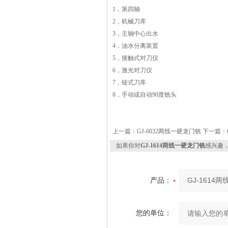
1，第四轴
2，机械刀库
3，主轴中心出水
4，油水分离装置
5，接触式对刀仪
6，激光对刀仪
7，链式刀库
8，手动或自动90度铣头
上一篇：
GJ-6032两线一硬龙门铣
下一篇：
如果你对
GJ-1614两线一硬龙门铣
感兴趣
产品：
您的单位：