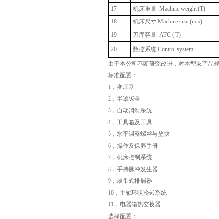
17
机床重量
Machine weight (T)
18
机床尺寸 Machine size (mm)
19
刀库容量
ATC ( T)
20
数控系统 Control system
由于本公司不断研究改进，对本型录产品
标准配置：
1，变压器
2，半罩钣金
3，自动润滑系统
4，工具箱及工具
5，水平调整螺丝与垫块
6，操作及保养手册
7，机床控制系统
8，手持脉冲发生器
9，履带式排屑器
10，主轴环状冷却系统
11，电器箱热交换器
选择配置：