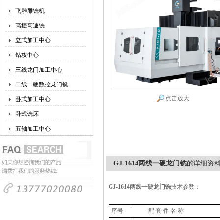
飞雕雕铣机
高捷高速铣
立式加工中心
钻攻中心
三线龙门加工中心
二线一硬数控龙门铣
点击放大
卧式加工中心
卧式铣床
五轴加工中心
GJ-1614两线一硬龙门铣
的详细资
GJ-1614两线一硬龙门铣
技术参数：
序号
配 套 件 名 称