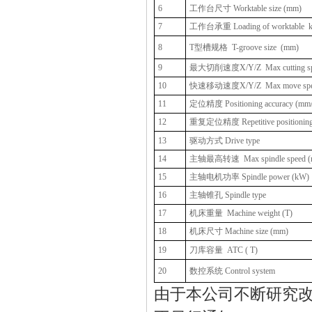
6
工作台尺寸 Worktable size (mm)
7
工作台承重 Loading of worktable
8
T型槽规格
T-groove size
(mm)
9
最大切削速度X/Y/Z
Max cutting s
10
快速移动速度X/Y/Z
Max move spe
11
定位精度 Positioning accuracy (mm
12
重复定位精度 Repetitive positioning 
13
驱动方式 Drive type
14
主轴最高转速
Max spindle speed 
15
主轴电机功率 Spindle power (kW)
16
主轴锥孔 Spindle type
17
机床重量
Machine weight (T)
18
机床尺寸 Machine size (mm)
19
刀库容量
ATC ( T)
20
数控系统 Control system
由于本公司不断研究