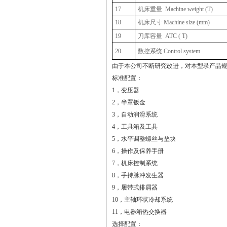
17
机床重量
Machine weight (T)
18
机床尺寸 Machine size (mm)
19
刀库容量
ATC ( T)
20
数控系统 Control system
由于本公司不断研究改进，对本型录产品
标准配置：
1，变压器
2，半罩钣金
3，自动润滑系统
4，工具箱及工具
5，水平调整螺丝与垫块
6，操作及保养手册
7，机床控制系统
8，手持脉冲发生器
9，履带式排屑器
10，主轴环状冷却系统
11，电器箱热交换器
选择配置：