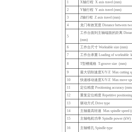
1
X轴行程
X axis travel (mm)
2
Y轴行程
Y axis travel (mm)
3
Z轴行程
Z axis travel (mm)
4
龙门有效宽度 Distance between two 
工作台面到主轴端面的距离 Distance from 
5
(mm)
6
工作台尺寸 Worktable size (mm)
7
工作台承重 Loading of worktable
8
T型槽规格
T-groove size
(mm)
9
最大切削速度X/Y/Z
Max cutting s
10
快速移动速度X/Y/Z
Max move spe
11
定位精度 Positioning accuracy (mm
12
重复定位精度 Repetitive positioning 
13
驱动方式 Drive type
14
主轴最高转速
Max spindle speed 
15
主轴电机功率 Spindle power (kW)
16
主轴锥孔 Spindle type