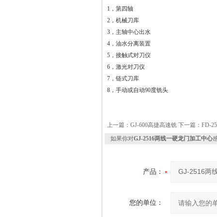
1，第四轴
2，机械刀库
3，主轴中心出水
4，油水分离装置
5，接触式对刀仪
6，激光对刀仪
7，链式刀库
8，手动或自动90度铣头
上一篇：
GJ-600高捷高速铣
下一篇：
FD-
如果你对
GJ-2516两线一硬龙门加工中心
产品：
您的单位：