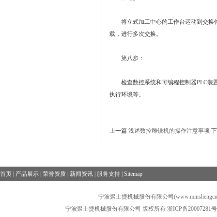
将立式加工中心的工作台运动到交换位
载，进行多次交换。
第八步：
检查数控系统和可编程控制器PLC装置
执行环境等。
上一篇
浅述数控雕铣机的操作注意事项
下
首页
|
产品展示
|
荣誉资质
|
新闻资讯
|
服务支持
|
Sitemap
宁波聚士捷机械股份有限公司(www.minshengcn
宁波聚士捷机械股份有限公司 版权所有
浙ICP备20007281号