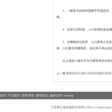
3、一般装卡的材料需要牢牢固定住，不
铣。
4、在加工的时候，人们使用的是金属
5、在雕铣的过程里，人们要禁止近距离
候，人们要关闭雕铣机，保证其不再运动
以上就是小编今天为大家带来的全部内
上一篇
雕铣机的主轴出现发热现象的原因
首页
|
产品展示
|
荣誉资质
|
新闻资讯
|
服务支持
|
Sitemap
宁波聚士捷机械股份有限公司(www.minshengcn