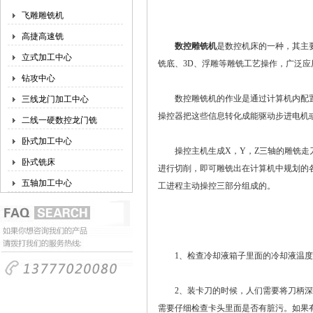
飞雕雕铣机
高捷高速铣
数控雕铣机
是数控机床的一种，其主
立式加工中心
铣底、3D、浮雕等雕铣工艺操作，广泛
钻攻中心
数控雕铣机的作业是通过计算机内配置
三线龙门加工中心
操控器把这些信息转化成能驱动步进电机或
二线一硬数控龙门铣
卧式加工中心
操控主机生成X，Y，Z三轴的雕铣走刀
卧式铣床
进行切削，即可雕铣出在计算机中规划的
五轴加工中心
工进程主动操控三部分组成的。
1、检查冷却液箱子里面的冷却液温度和
2、装卡刀的时候，人们需要将刀柄深入
需要仔细检查卡头里面是否有脏污。如果