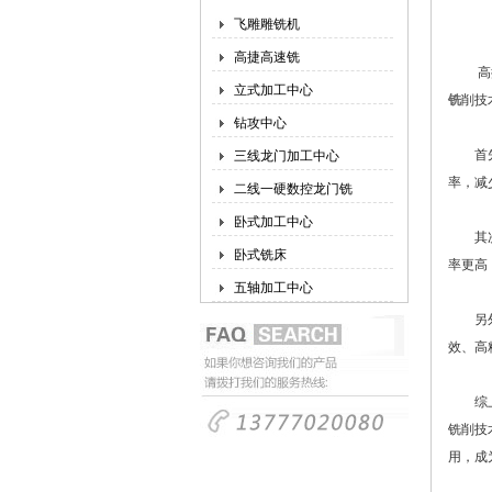
飞雕雕铣机
高捷高速铣
高捷高
立式加工中心
铣
削技
钻攻中心
首先，
三线龙门加工中心
率，减
二线一硬数控龙门铣
卧式加工中心
其次，
卧式铣床
率更高
五轴加工中心
另外，
效、高
综上所
铣削技
用，成