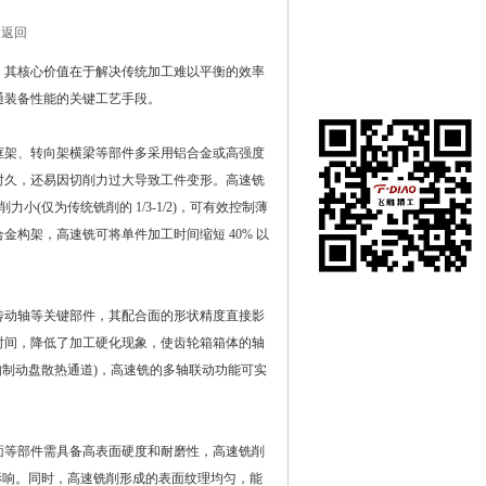
 返回
其核心价值在于解决传统加工难以平衡的效率
通装备性能的关键工艺手段。
架、转向架横梁等部件多采用铝合金或高强度
时久，还易因切削力过大导致工件变形。高速铣
切削力小(仅为传统铣削的 1/3-1/2)，可有效控制薄
金构架，高速铣可将单件加工时间缩短 40% 以
动轴等关键部件，其配合面的形状精度直接影
时间，降低了加工硬化现象，使齿轮箱箱体的轴
件(如制动盘散热通道)，高速铣的多轴联动功能可实
等部件需具备高表面硬度和耐磨性，高速铣削
的影响。同时，高速铣削形成的表面纹理均匀，能