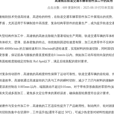
高速铣在轨道交通车辆零部件加工中的应用
点击次数：609 更新时间：2025-08-19
打印本页面
削技术凭借高转速、高进给的特性，在轨道交通车辆零部件加工中展现出的优势。
矛盾，尤其适用于车辆制造中高强度、复杂结构零部件的批量生产，成为提升轨道交
结构件加工中，高速铣的高效去除能力显著缩短生产周期。轨道交通车辆的车体框
有体积大、壁薄、筋条密集的特点。传统铣削因进给速度有限，加工此类零件不仅耗
000-40000r/min 的主轴转速和10-30m/min的进给速度，实现材料的快速切除，同时因
变形量，保证筋条与腹板的垂直度精度在0.1mm/m 以内。例如加工动车组转向架的铝合
表面粗糙度能稳定控制在 Ra1.6μm以下，满足后续装配的密封要求。
杂传动部件，高速铣的高精度特性保障了运动可靠性。轨道交通车辆的齿轮箱、传
传递效率。高速铣通过高速旋转的刀具与工件的瞬时切削，减少了刀刃与材料的接触
度误差控制在 0.005mm 以内，端面跳动不超过0.01mm。对于带有异形曲面的零部
装夹完成多面加工，避免多次定位带来的累积误差，确保曲面轮廓度符合设计要求。
件与安全件加工中，高速铣的工艺适应性提升了产品耐用性。制动闸片、轮对踏面
的切削热集中在切屑中，工件温升低(通常不超过 50℃)，可减少热变形对材料性能