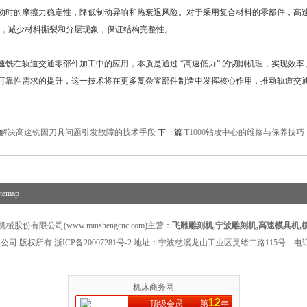
动时的摩擦力稳定性，降低制动异响和热衰退风险。对于采用复合材料的零部件，高速
)，减少材料撕裂和分层现象，保证结构完整性。
在轨道交通零部件加工中的应用，本质是通过 “高速低力” 的切削机理，实现效率
可靠性需求的提升，这一技术将在更多复杂零部件制造中发挥核心作用，推动轨道交
解决高速铣因刀具问题引发故障的技术手段
下一篇
T1000钻攻中心的维修与保养技巧
itemap
股份有限公司(www.minshengcnc.com)主营：
飞雕雕刻机
,
宁波雕刻机
,
高速模具机
,
公司 版权所有
浙ICP备20007281号-2
地址：宁波慈溪龙山工业区灵绪二路115号 电话：1
机床商务网
12
顶级会员
第
年