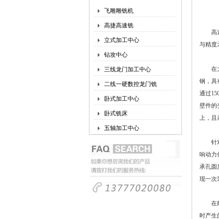
飞雕雕铣机
高捷高速铣
高速铣
立式加工中心
与精度
钻攻中心
在大型
三线龙门加工中心
钢，具
二线一硬数控龙门铣
通过15
卧式加工中心
壁件的
卧式铣床
上，且
五轴加工中心
针对复
响动力
承孔圆
现一次
在耐磨
时产生