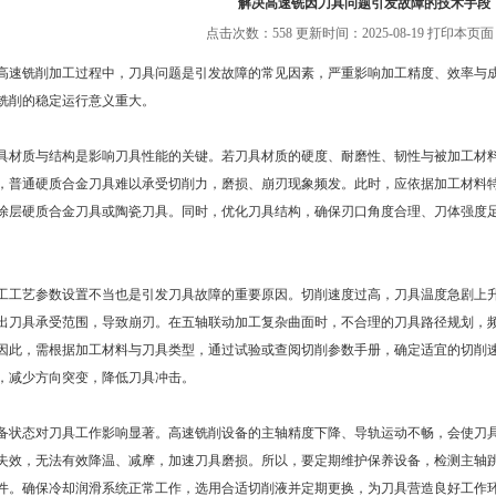
解决高速铣因刀具问题引发故障的技术手段
点击次数：558 更新时间：2025-08-19
打印本页面
铣削加工过程中，刀具问题是引发故障的常见因素，严重影响加工精度、效率与成
铣削的稳定运行意义重大。
质与结构是影响刀具性能的关键。若刀具材质的硬度、耐磨性、韧性与被加工材料
，普通硬质合金刀具难以承受切削力，磨损、崩刃现象频发。此时，应依据加工材料
涂层硬质合金刀具或陶瓷刀具。同时，优化刀具结构，确保刃口角度合理、刀体强度
艺参数设置不当也是引发刀具故障的重要原因。切削速度过高，刀具温度急剧上升
出刀具承受范围，导致崩刃。在五轴联动加工复杂曲面时，不合理的刀具路径规划，
因此，需根据加工材料与刀具类型，通过试验或查阅切削参数手册，确定适宜的切削速
，减少方向突变，降低刀具冲击。
态对刀具工作影响显著。高速铣削设备的主轴精度下降、导轨运动不畅，会使刀具
失效，无法有效降温、减摩，加速刀具磨损。所以，要定期维护保养设备，检测主轴
件。确保冷却润滑系统正常工作，选用合适切削液并定期更换，为刀具营造良好工作