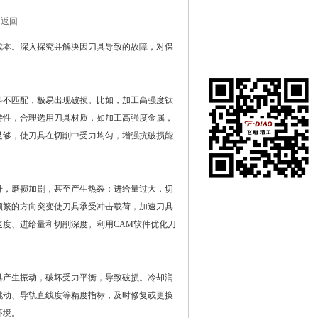
 返回
本。深入探究并解决因刀具导致的故障，对保
不匹配，极易出现破损。比如，加工高强度钛
特性，合理选用刀具材质，如加工高强度金属，
足够，使刀具在切削中受力均匀，增强抗破损能
，磨损加剧，甚至产生热裂；进给量过大，切
频繁的方向突变使刀具承受冲击载荷，加速刀具
度、进给量和切削深度。利用CAM软件优化刀
产生振动，破坏受力平衡，导致破损。冷却润
跳动、导轨直线度等精度指标，及时修复或更换
环境。