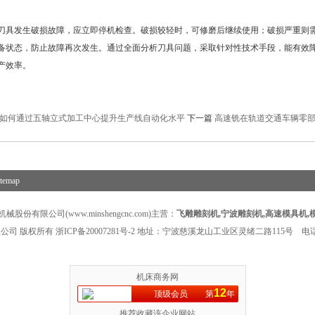
发生破损故障，应立即停机检查。破损较轻时，可修磨后继续使用；破损严重则需
备状态，防止故障再次发生。通过全面分析刀具问题，采取针对性技术手段，能有效
产效率。
如何通过五轴立式加工中心提升生产线自动化水平
下一篇
高速铣在轨道交通车辆零
itemap
股份有限公司(www.minshengcnc.com)主营：
飞雕雕刻机
,
宁波雕刻机
,
高速模具机
,
公司 版权所有
浙ICP备20007281号-2
地址：宁波慈溪龙山工业区灵绪二路115号 电话：1
机床商务网
12
顶级会员
第
年
推荐收藏该企业网站