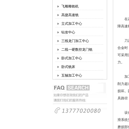
飞雕雕铣机
高捷高速铣
在高速
立式加工中心
障高速
钻攻中心
刀具材
三线龙门加工中心
合金时
二线一硬数控龙门铣
可采用
卧式加工中心
力。
卧式铣床
五轴加工中心
加工工
削力超
损坏。
具路径
设备状
滑系统
磨损部