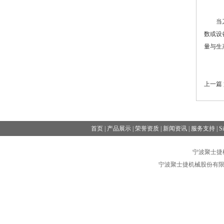
当刀具
数或设
量与生
上一篇
首页
|
产品展示
|
荣誉资质
|
新闻资讯
|
服务支持
|
S
宁波聚士捷机械
宁波聚士捷机械股份有限