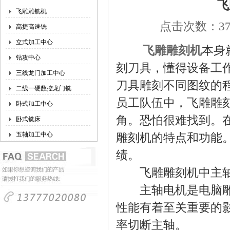
飞
飞雕雕铣机
点击次数：378
高捷高速铣
立式加工中心
飞雕雕刻机
本身
钻攻中心
刻刀具，懂得设备工
三线龙门加工中心
刀具雕刻不同图纹的
二线一硬数控龙门铣
员工队伍中，飞雕雕
卧式加工中心
角。恐怕很难找到。
卧式铣床
五轴加工中心
雕刻机的特点和功能
绩。
飞雕雕刻机中主轴
主轴电机是电脑雕刻
性能有着至关重要的
率切断主轴。