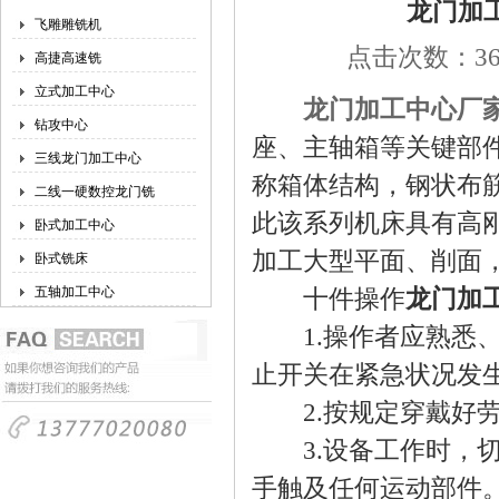
龙门加
飞雕雕铣机
点击次数：366
高捷高速铣
立式加工中心
龙门加工中心厂
钻攻中心
座、主轴箱等关键部
三线龙门加工中心
称箱体结构，钢状布
二线一硬数控龙门铣
此该系列机床具有高
卧式加工中心
加工大型平面、削面
卧式铣床
五轴加工中心
十件操作
龙门加
1.操作者应熟悉、
止开关在紧急状况发
2.按规定穿戴好劳
3.设备工作时，切
手触及任何运动部件