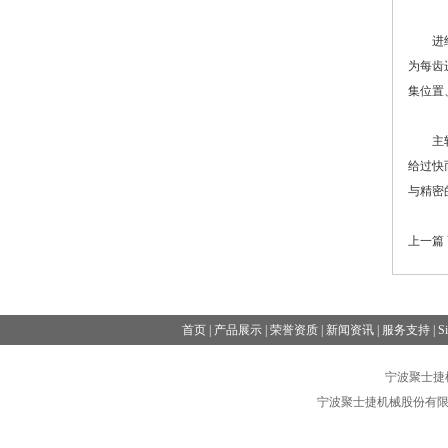
进给系
为每齿
集位置
主轴转
给过快
与精密
上一篇
首页
|
产品展示
|
荣誉资质
|
新闻资讯
|
服务支持
|
S
宁波聚士捷机械
宁波聚士捷机械股份有限