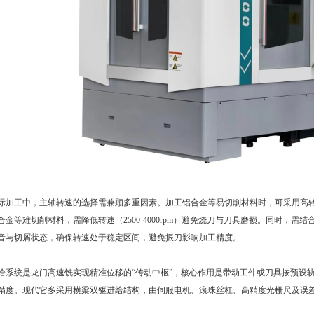
工中，主轴转速的选择需兼顾多重因素。加工铝合金等易切削材料时，可采用高转速（通常
合金等难切削材料，需降低转速（2500-4000rpm）避免烧刀与刀具磨损。同时，
音与切屑状态，确保转速处于稳定区间，避免振刀影响加工精度。
统是龙门高速铣实现精准位移的“传动中枢”，核心作用是带动工件或刀具按预设轨
精度。现代它多采用横梁双驱进给结构，由伺服电机、滚珠丝杠、高精度光栅尺及误差补