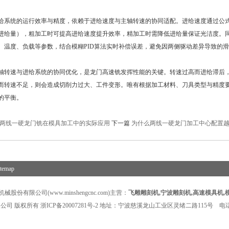
统的运行效率与精度，依赖于进给速度与主轴转速的协同适配。进给速度通过公式F=S
进给量），粗加工时可提高进给速度提升效率，精加工时需降低进给量保证光洁度。
、温度、负载等参数，结合模糊PID算法实时补偿误差，避免因两侧驱动差异导致的
速与进给系统的协同优化，是龙门高速铣发挥性能的关键。转速过高而进给滞后，
而转速不足，则会造成切削力过大、工件变形。唯有根据加工材料、刀具类型与精度
的平衡。
两线一硬龙门铣在模具加工中的实际应用
下一篇
为什么两线一硬龙门加工中心配置
itemap
股份有限公司(www.minshengcnc.com)主营：
飞雕雕刻机
,
宁波雕刻机
,
高速模具机
,
公司 版权所有
浙ICP备20007281号-2
地址：宁波慈溪龙山工业区灵绪二路115号 电话：1