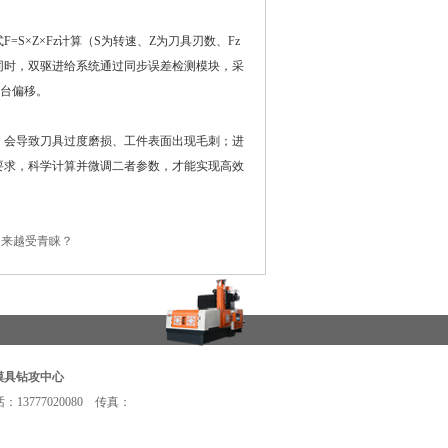
×Z×Fz计算（S为转速、Z为刀具刃数、Fz
同时，双驱进给系统通过同步误差检测模块，采
滑台偏移。
会导致刀具过度磨损、工件表面出现毛刺；进
要求，科学计算并微调二者参数，才能实现高效
越来越受青睐？
模具钻攻中心
3777020080 传真：