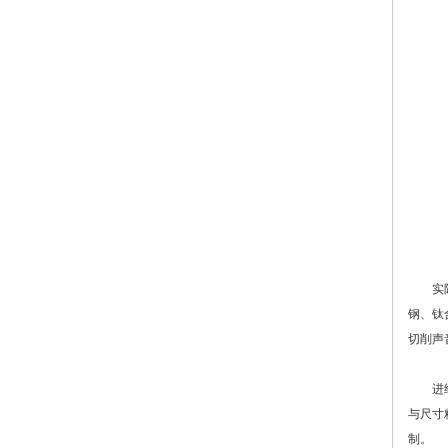
实际加
钢、钛
切削声
进给系
与尺寸
制。