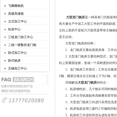
飞雕雕铣机
高捷高速铣
大型龙门铣床
是一种具有门式框架和
立式加工中心
和大量生产中加工大型工件的平面和斜面
钻攻中心
立柱上装的不是刨刀刀架而是带有主轴箱
是主运动。
三线龙门加工中心
大型龙门铣床的结构：
二线一硬数控龙门铣
1、龙门铣床主要由底座床身、工作台
卧式加工中心
2. 大型龙门铣床主要结构型式：龙门
卧式铣床
柱上部紧固连接，形成一个高刚度的封闭
五轴加工中心
3、龙门铣床工作形式：工作台沿着床身
Z轴，横梁沿着左右立柱做上下为U轴。
详细解说
大型龙门铣床
的特点：
1、机床钢性好，几个铣头可同时铣削
2、工作台导轨面贴有高耐磨负荷导轨
3、大型龙门铣床三向进行采用交流变
4、机床电器采用三菱PLC可编程控制
5、机床的工作进给和洗头进给采用分