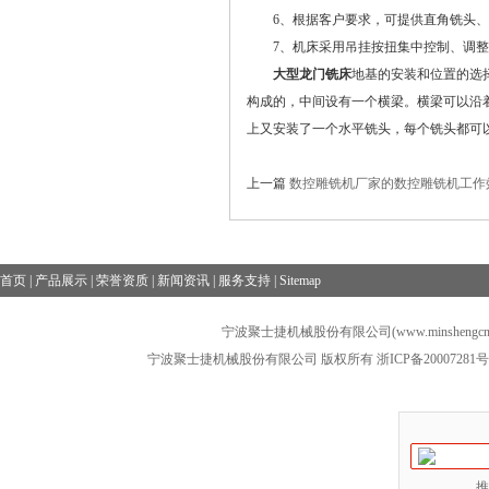
6、根据客户要求，可提供直角铣头、
7、机床采用吊挂按扭集中控制、调整
大型龙门铣床
地基的安装和位置的选
构成的，中间设有一个横梁。横梁可以沿着
上又安装了一个水平铣头，每个铣头都可
上一篇
数控雕铣机厂家的数控雕铣机工作
首页
|
产品展示
|
荣誉资质
|
新闻资讯
|
服务支持
|
Sitemap
宁波聚士捷机械股份有限公司(www.minshengcn
宁波聚士捷机械股份有限公司 版权所有
浙ICP备20007281号
推