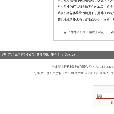
高、稳定性高的小型雕铣机，该机床不仅
对小尺寸的产品和金属零件的加工。通过
减轻机床总体重量的前提下，提升机床稳
整机性能价格比高，占地面积小，移动、
上一篇
飞雕雕铣机加工精度非常高
下一
首页
|
产品展示
|
荣誉资质
|
新闻资讯
|
服务支持
|
Sitemap
宁波聚士捷机械股份有限公司(www.minshengcn
宁波聚士捷机械股份有限公司 版权所有
浙ICP备20007281号
推