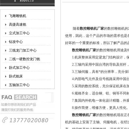
飞雕雕铣机
高捷高速铣
随着
数控雕铣机厂家
的数控雕铣机的
立式加工中心
使用，因此，这个产品的市场的需求也是
钻攻中心
好坏的一个重要的标准，所以了解产品的
数控雕铣机厂家
的数控雕铣机用途及
三线龙门加工中心
1.机床整体采用定梁龙门结构设计，保
二线一硬数控龙门铣
2.三轴均采用中国台湾的导轨及丝杆，
卧式加工中心
3.三轴伺服，具有*的分辨率，充分保
卧式铣床
4.内部电气元件及信号线路采用中国台
五轴加工中心
5.采用的数控系统，充分保证机床在加
6.规格齐全，适合钢、铝、铜等不同材质和不
7.集国内外机电一体化设计精髓，外观
8.操作简便，维修方便，更具人性化
数控雕铣机厂家
的数控雕铣机现在正
机的基础上安装了主轴、伺服电机，在经