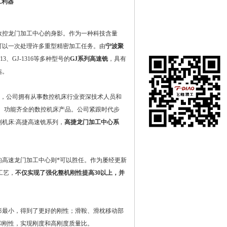
工利器
控龙门加工中心的身影。作为一种科技含量
可以一次处理许多重型精密加工任务。由
宁波聚
1113、GJ-1316等多种型号的
GJ系列高速铣
，具有
选。
司，公司拥有从事数控机床行业资深技术人员和
*、功能齐全的数控机床产品。公司紧跟时代步
机床:高捷高速铣系列，
高捷龙门加工中心系
高速龙门加工中心则*可以胜任。作为屡经更新
工艺，
不仅实现了强化整机刚性提高30以上，并
最小，得到了更好的刚性；滑鞍、滑枕移动部
和刚性，实现刚度和高刚度质量比。