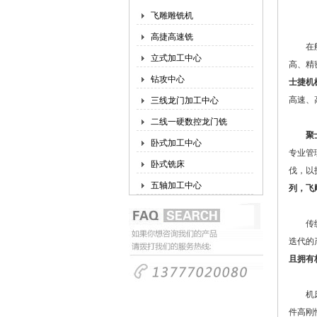
飞雕雕铣机
高捷高速铣
在航空
立式加工中心
高、精
钻攻中心
士捷机
高速、
三线龙门加工中心
二线一硬数控龙门铣
聚
卧式加工中心
专业管
卧式铣床
伐，以
五轴加工中心
列，飞
传统的
迭代的
且拥有
机床的
件高刚