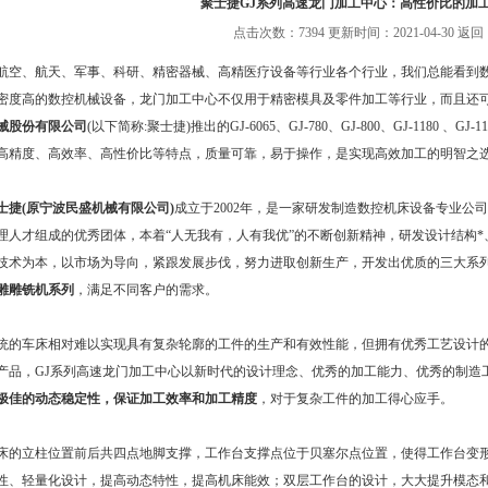
聚士捷GJ系列高速龙门加工中心：高性价比的加
点击次数：7394 更新时间：2021-04-30
返回
、航天、军事、科研、精密器械、高精医疗设备等行业各个行业，我们总能看到数
密度高的数控机械设备，龙门加工中心不仅用于精密模具及零件加工等行业，而且还
械股份有限公司
(以下简称:聚士捷)推出的GJ-6065、GJ-780、GJ-800、GJ-1180 、GJ-
高精度、高效率、高性价比等特点，质量可靠，易于操作，是实现高效加工的明智之
士捷(原宁波民盛机械有限公司)
成立于2002年，是一家研发制造数控机床设备专业公
理人才组成的优秀团体，本着“人无我有，人有我优”的不断创新精神，研发设计结构
技术为本，以市场为导向，紧跟发展步伐，努力进取创新生产，开发出优质的三大系列
雕雕铣机系列
，满足不同客户的需求。
车床相对难以实现具有复杂轮廓的工件的生产和有效性能，但拥有优秀工艺设计的
产品，GJ系列高速龙门加工中心以新时代的设计理念、优秀的加工能力、优秀的制造
极佳的动态稳定性，保证加工效率和加工精度
，对于复杂工件的加工得心应手。
立柱位置前后共四点地脚支撑，工作台支撑点位于贝塞尔点位置，使得工作台变形
性、轻量化设计，提高动态特性，提高机床能效；双层工作台的设计，大大提升模态