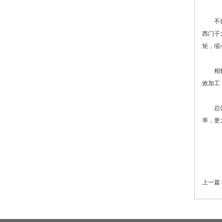
不仅工
西门子
矩，缩
相较于
效加工
总体而
率，更
上一篇