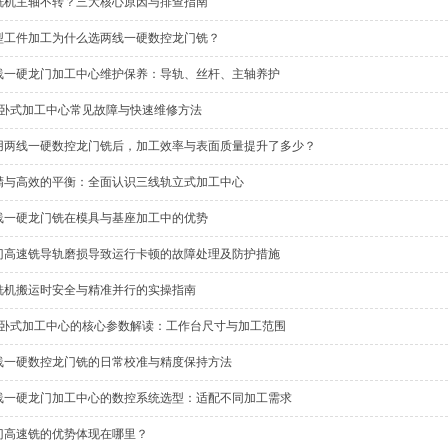
铣机主轴不转？三大核心原因与排查指南
型工件加工为什么选两线一硬数控龙门铣？
线一硬龙门加工中心维护保养：导轨、丝杆、主轴养护
30卧式加工中心常见故障与快速维修方法
用两线一硬数控龙门铣后，加工效率与表面质量提升了多少？
精与高效的平衡：全面认识三线轨立式加工中心
线一硬龙门铣在模具与基座加工中的优势
门高速铣导轨磨损导致运行卡顿的故障处理及防护措施
铣机搬运时安全与精准并行的实操指南
30卧式加工中心的核心参数解读：工作台尺寸与加工范围
线一硬数控龙门铣的日常校准与精度保持方法
线一硬龙门加工中心的数控系统选型：适配不同加工需求
门高速铣的优势体现在哪里？