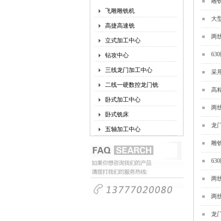
雕
飞雕雕铣机
大
高捷高速铣
两
立式加工中心
6
钻攻中心
三线龙门加工中心
采
二线一硬数控龙门铣
高
卧式加工中心
两
卧式铣床
龙
五轴加工中心
雕
6
两
两
龙