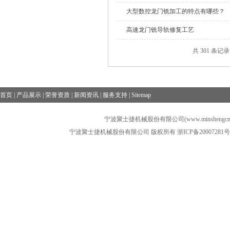
大型数控龙门铣加工的特点有哪些？
高速龙门铣导轨修复工艺
共 301 条记录
首页
|
产品展示
|
荣誉资质
|
新闻资讯
|
服务支持
|
Sitemap
宁波聚士捷机械股份有限公司(www.minshengcn
宁波聚士捷机械股份有限公司 版权所有
浙ICP备20007281号